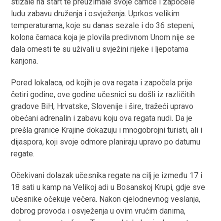
stizale na start te preuzimale svoje čamce i započele
ludu zabavu druženja i osvježenja. Uprkos velikim
temperaturama, koje su danas sezale i do 36 stepeni,
kolona čamaca koja je plovila predivnom Unom nije se
dala omesti te su uživali u svježini rijeke i ljepotama
kanjona.
Pored lokalaca, od kojih je ova regata i započela prije
četiri godine, ove godine učesnici su došli iz različitih
gradove BiH, Hrvatske, Slovenije i šire, tražeći upravo
obećani adrenalin i zabavu koju ova regata nudi. Da je
prešla granice Krajine dokazuju i mnogobrojni turisti, ali i
dijaspora, koji svoje odmore planiraju upravo po datumu
regate.
Očekivani dolazak učesnika regate na cilj je između 17 i
18 sati u kamp na Velikoj adi u Bosanskoj Krupi, gdje sve
učesnike očekuje večera. Nakon cjelodnevnog veslanja,
dobrog provoda i osvježenja u ovim vrućim danima,