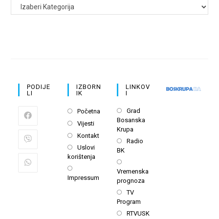
PODIJE
IZBORN
LINKOV
LI
IK
I
Opens
Opens
Grad
Početna
Bosanska
in
in
Opens
Vijesti
Krupa
a
a
in
Opens
Kontakt
Opens
new
Radio
new
a
in
Opens
Uslovi
BK
in
tab
tab
new
a
korištenja
in
a
Opens
tab
new
a
Opens
Vremenska
new
in
tab
Impressum
new
in
prognoza
tab
a
tab
a
Opens
TV
new
new
Program
in
tab
tab
a
Opens
RTVUSK