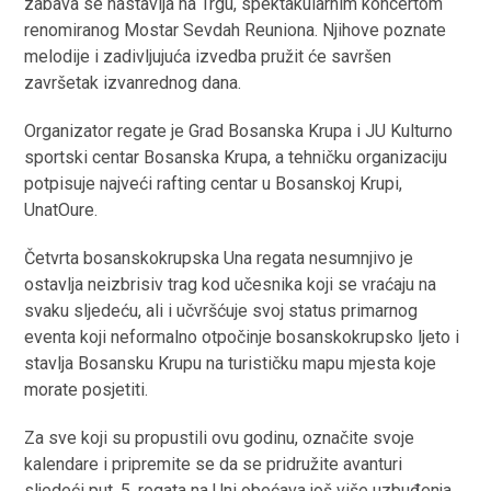
zabava se nastavlja na Trgu, spektakularnim koncertom
renomiranog Mostar Sevdah Reuniona. Njihove poznate
melodije i zadivljujuća izvedba pružit će savršen
završetak izvanrednog dana.
Organizator regate je Grad Bosanska Krupa i JU Kulturno
sportski centar Bosanska Krupa, a tehničku organizaciju
potpisuje najveći rafting centar u Bosanskoj Krupi,
UnatOure.
Četvrta bosanskokrupska Una regata nesumnjivo je
ostavlja neizbrisiv trag kod učesnika koji se vraćaju na
svaku sljedeću, ali i učvršćuje svoj status primarnog
eventa koji neformalno otpočinje bosanskokrupsko ljeto i
stavlja Bosansku Krupu na turističku mapu mjesta koje
morate posjetiti.
Za sve koji su propustili ovu godinu, označite svoje
kalendare i pripremite se da se pridružite avanturi
sljedeći put. 5. regata na Uni obećava još više uzbuđenja,