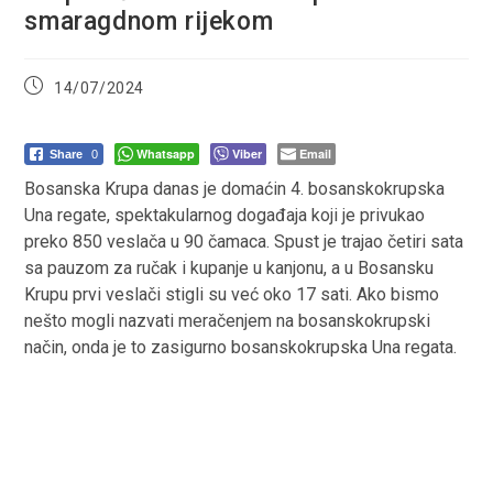
smaragdnom rijekom
Post
14/07/2024
published:
Whatsapp
Viber
Email
Share
0
Bosanska Krupa danas je domaćin 4. bosanskokrupska
Una regate, spektakularnog događaja koji je privukao
preko 850 veslača u 90 čamaca. Spust je trajao četiri sata
sa pauzom za ručak i kupanje u kanjonu, a u Bosansku
Krupu prvi veslači stigli su već oko 17 sati. Ako bismo
nešto mogli nazvati meračenjem na bosanskokrupski
način, onda je to zasigurno bosanskokrupska Una regata.