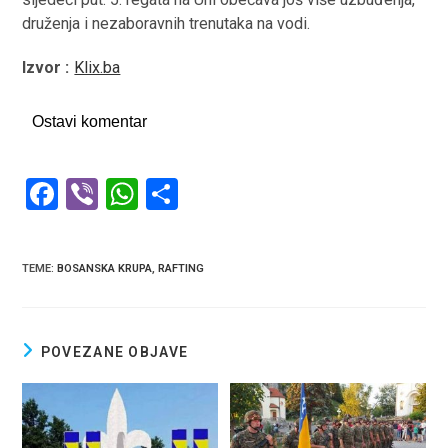
druženja i nezaboravnih trenutaka na vodi.
Izvor :
Klix.ba
Ostavi komentar
F
Vi
W
S
a
b
h
h
ce
er
at
ar
TEME
:
BOSANSKA KRUPA
,
RAFTING
b
s
e
o
A
o
p
POVEZANE OBJAVE
k
p