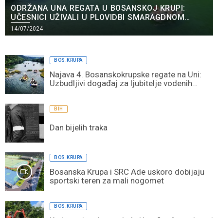
ODRŽANA UNA REGATA U BOSANSKOJ KRUPI:
UČESNICI UŽIVALI U PLOVIDBI SMARAGDNOM
RIJEKOM
14/07/2024
BOS.KRUPA
Najava 4. Bosanskokrupske regate na Uni:
Uzbudljivi događaj za ljubitelje vodenih
sportova
BIH
Dan bijelih traka
BOS.KRUPA
Bosanska Krupa i SRC Ade uskoro dobijaju
sportski teren za mali nogomet
BOS.KRUPA