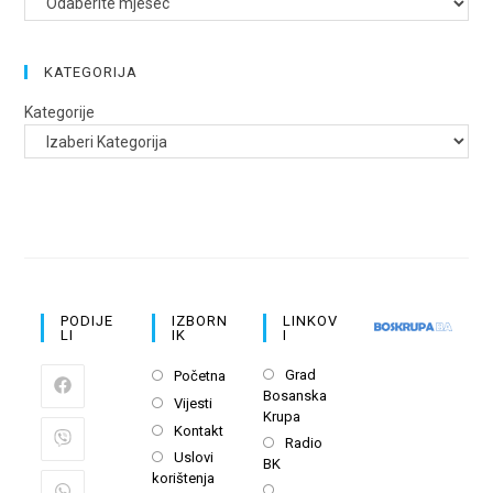
KATEGORIJA
Kategorije
PODIJE
IZBORN
LINKOV
LI
IK
I
Opens
Opens
Grad
Početna
Bosanska
in
in
Opens
Vijesti
Krupa
a
a
in
Opens
Kontakt
Opens
new
Radio
new
a
in
Opens
Uslovi
BK
in
tab
tab
new
a
korištenja
in
a
Opens