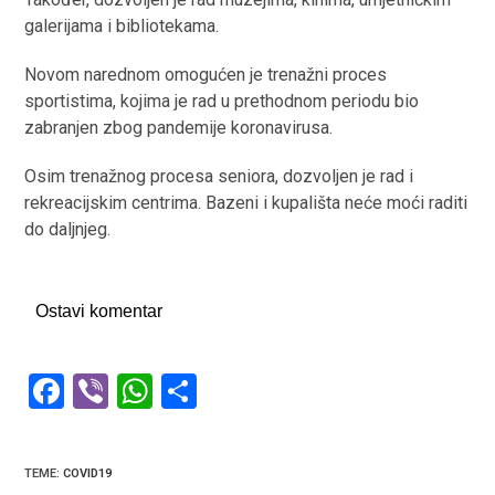
galerijama i bibliotekama.
Novom narednom omogućen je trenažni proces
sportistima, kojima je rad u prethodnom periodu bio
zabranjen zbog pandemije koronavirusa.
Osim trenažnog procesa seniora, dozvoljen je rad i
rekreacijskim centrima. Bazeni i kupališta neće moći raditi
do daljnjeg.
Ostavi komentar
F
Vi
W
S
a
b
h
h
ce
er
at
ar
TEME
:
COVID19