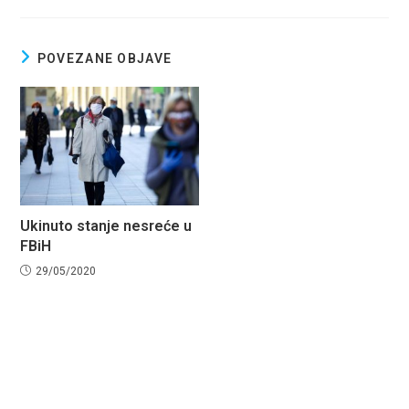
b
s
e
o
A
o
p
POVEZANE OBJAVE
k
p
Ukinuto stanje nesreće u
FBiH
29/05/2020