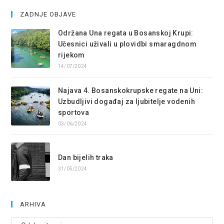
ZADNJE OBJAVE
Održana Una regata u Bosanskoj Krupi:
Učesnici uživali u plovidbi smaragdnom
rijekom
14/07/2024
Najava 4. Bosanskokrupske regate na Uni:
Uzbudljivi događaj za ljubitelje vodenih
sportova
03/06/2024
Dan bijelih traka
31/05/2024
ARHIVA
Arhive