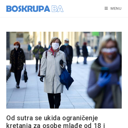
Skip
to
MENU
content
Od sutra se ukida ograničenje
kretanja za osobe mlađe od 18 i