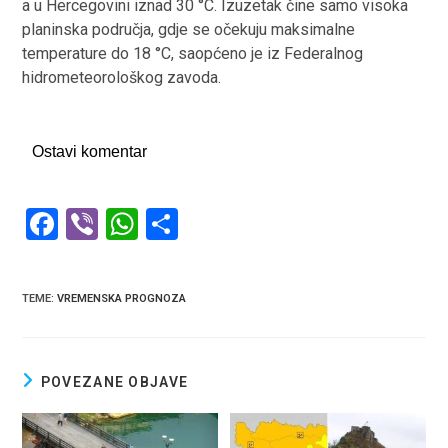
a u Hercegovini iznad 30 °C. Izuzetak čine samo visoka
planinska područja, gdje se očekuju maksimalne
temperature do 18 °C, saopćeno je iz Federalnog
hidrometeorološkog zavoda.
Ostavi komentar
F
Vi
W
S
a
b
h
h
ce
er
at
ar
TEME
:
VREMENSKA PROGNOZA
b
s
e
o
A
o
p
POVEZANE OBJAVE
k
p