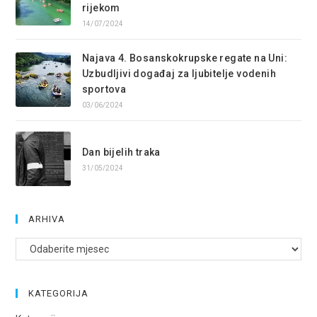
rijekom
14/07/2024
Najava 4. Bosanskokrupske regate na Uni:
Uzbudljivi događaj za ljubitelje vodenih
sportova
03/06/2024
Dan bijelih traka
31/05/2024
ARHIVA
Arhive
KATEGORIJA