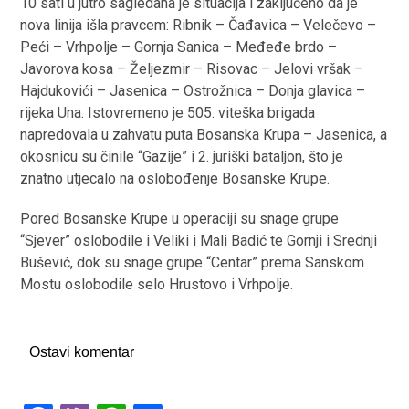
10 sati u jutro sagledana je situacija i zaključeno da je
nova linija išla pravcem: Ribnik – Čađavica – Velečevo –
Peći – Vrhpolje – Gornja Sanica – Međeđe brdo –
Javorova kosa – Željezmir – Risovac – Jelovi vršak –
Hajdukovići – Jasenica – Ostrožnica – Donja glavica –
rijeka Una. Istovremeno je 505. viteška brigada
napredovala u zahvatu puta Bosanska Krupa – Jasenica, a
okosnicu su činile “Gazije” i 2. juriški bataljon, što je
znatno utjecalo na oslobođenje Bosanske Krupe.
Pored Bosanske Krupe u operaciji su snage grupe
“Sjever” oslobodile i Veliki i Mali Badić te Gornji i Srednji
Bušević, dok su snage grupe “Centar” prema Sanskom
Mostu oslobodile selo Hrustovo i Vrhpolje.
Ostavi komentar