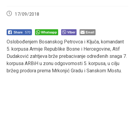
Post
17/09/2018
published:
Whatsapp
Viber
Email
Share
570
Oslobođenjem Bosanskog Petrovca i Ključa, komandant
5. korpusa Armije Republike Bosne i Hercegovine, Atif
Dudaković zahtjeva brže prebacivanje određenih snaga 7.
korpusa ARBiH u zonu odgovornosti 5. korpusa, u cilju
bržeg prodora prema Mrkonjić Gradu i Sanskom Mostu.