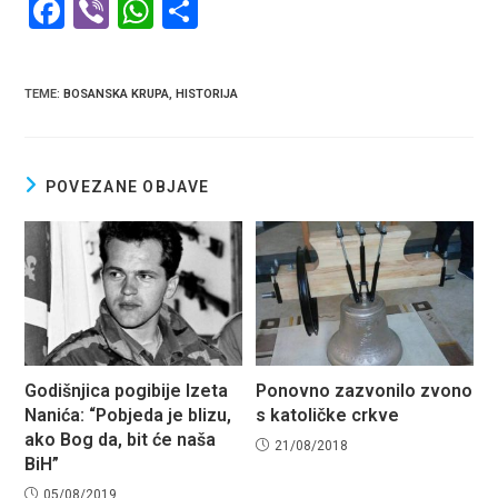
F
Vi
W
S
a
b
h
h
ce
er
at
ar
TEME
:
BOSANSKA KRUPA
,
HISTORIJA
b
s
e
o
A
o
p
POVEZANE OBJAVE
k
p
Godišnjica pogibije Izeta
Ponovno zazvonilo zvono
Nanića: “Pobjeda je blizu,
s katoličke crkve
ako Bog da, bit će naša
21/08/2018
BiH”
05/08/2019