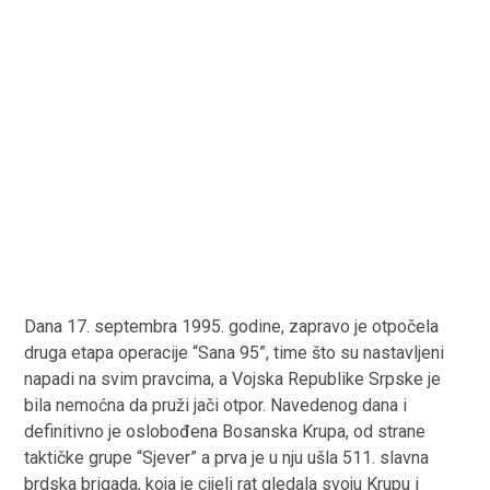
Dana 17. septembra 1995. godine, zapravo je otpočela
druga etapa operacije “Sana 95”, time što su nastavljeni
napadi na svim pravcima, a Vojska Republike Srpske je
bila nemoćna da pruži jači otpor. Navedenog dana i
definitivno je oslobođena Bosanska Krupa, od strane
taktičke grupe “Sjever” a prva je u nju ušla 511. slavna
brdska brigada, koja je cijeli rat gledala svoju Krupu i