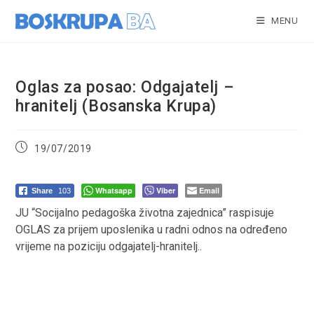
Skip
to
MENU
content
Oglas za posao: Odgajatelj –
hranitelj (Bosanska Krupa)
Post
19/07/2019
published:
Whatsapp
Viber
Email
Share
103
JU “Socijalno pedagoška životna zajednica” raspisuje
OGLAS za prijem uposlenika u radni odnos na određeno
vrijeme na poziciju odgajatelj-hranitelj..