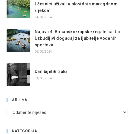
Učesnici uživali u plovidbi smaragdnom
rijekom
14/07/2024
Najava 4. Bosanskokrupske regate na Uni:
Uzbudljivi događaj za ljubitelje vodenih
sportova
03/06/2024
Dan bijelih traka
31/05/2024
ARHIVA
Arhive
KATEGORIJA