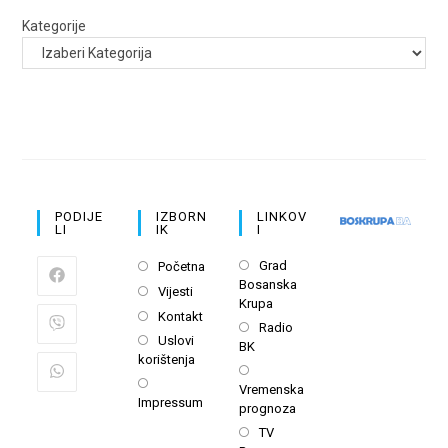
Kategorije
PODIJE
IZBORN
LINKOV
LI
IK
I
Opens
Opens
Grad
Početna
Bosanska
in
in
Opens
Vijesti
Krupa
a
a
in
Opens
Kontakt
Opens
new
Radio
new
a
in
Opens
Uslovi
BK
in
tab
tab
new
a
korištenja
in
a
Opens
tab
new
a
Opens
Vremenska
new
in
tab
Impressum
new
in
prognoza
tab
a
tab
a
Opens
TV
new
new