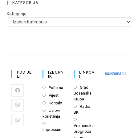
KATEGORIJA
Kategorije
PODIJE
IZBORN
LINKOV
LI
IK
I
Opens
Opens
Grad
Početna
Bosanska
in
in
Opens
Vijesti
Krupa
a
a
in
Opens
Kontakt
Opens
new
Radio
new
a
in
Opens
Uslovi
BK
in
tab
tab
new
a
korištenja
in
a
Opens
tab
new
a
Opens
Vremenska
new
in
tab
Impressum
new
in
prognoza
tab
a
tab
a