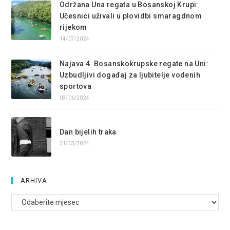
Održana Una regata u Bosanskoj Krupi:
Učesnici uživali u plovidbi smaragdnom
rijekom
14/07/2024
Najava 4. Bosanskokrupske regate na Uni:
Uzbudljivi događaj za ljubitelje vodenih
sportova
03/06/2024
Dan bijelih traka
31/05/2024
ARHIVA
Arhive