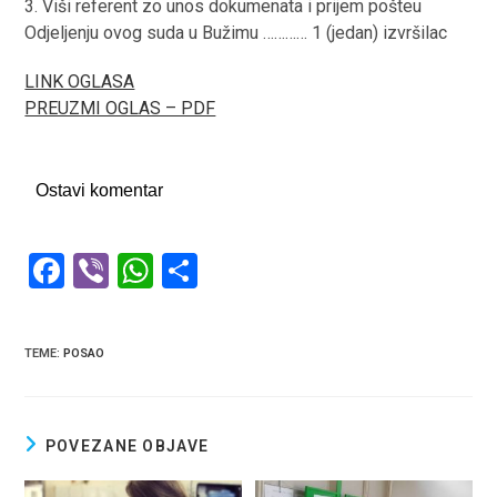
3. Viši referent zo unos dokumenata i prijem pošteu
Odjeljenju ovog suda u Bužimu ………… 1 (jedan) izvršilac
LINK OGLASA
PREUZMI OGLAS – PDF
Ostavi komentar
F
Vi
W
S
a
b
h
h
ce
er
at
ar
TEME
:
POSAO
b
s
e
o
A
o
p
POVEZANE OBJAVE
k
p