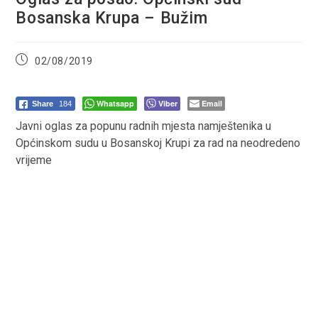
Bosanska Krupa – Bužim
Post
02/08/2019
published:
Whatsapp
Viber
Email
Share
184
Javni oglas za popunu radnih mjesta namještenika u
Općinskom sudu u Bosanskoj Krupi za rad na neodredeno
vrijeme