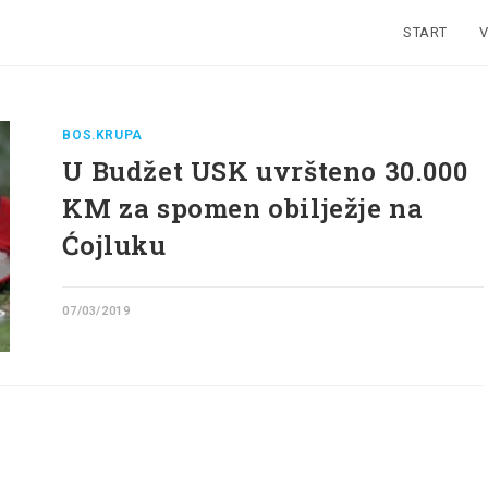
START
V
BOS.KRUPA
U Budžet USK uvršteno 30.000
KM za spomen obilježje na
Ćojluku
07/03/2019