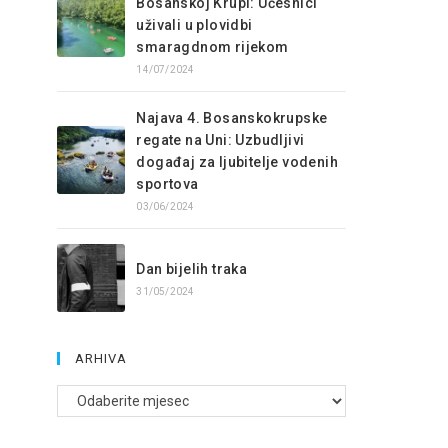
Bosanskoj Krupi: Učesnici
uživali u plovidbi
smaragdnom rijekom
14/07/2024
Najava 4. Bosanskokrupske
regate na Uni: Uzbudljivi
događaj za ljubitelje vodenih
sportova
03/06/2024
Dan bijelih traka
31/05/2024
ARHIVA
Arhive