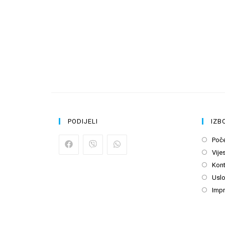
PODIJELI
IZB
Poč
Vijes
Kont
Uslo
Imp