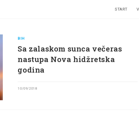
START
V
BIH
Sa zalaskom sunca večeras
nastupa Nova hidžretska
godina
10/09/2018