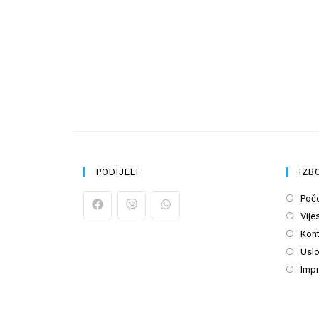
PODIJELI
IZB
Poč
Vijes
Kont
Uslo
Imp