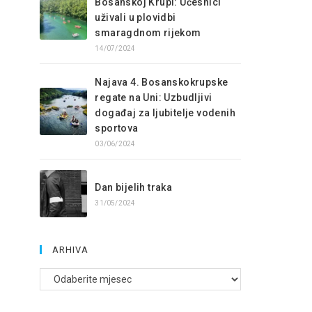
Bosanskoj Krupi: Učesnici
uživali u plovidbi
smaragdnom rijekom
14/07/2024
Najava 4. Bosanskokrupske
regate na Uni: Uzbudljivi
događaj za ljubitelje vodenih
sportova
03/06/2024
Dan bijelih traka
31/05/2024
ARHIVA
Arhive