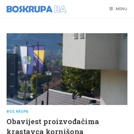
Skip
to
MENU
content
BOS.KRUPA
Obavijest proizvođačima
krastavca kornišona