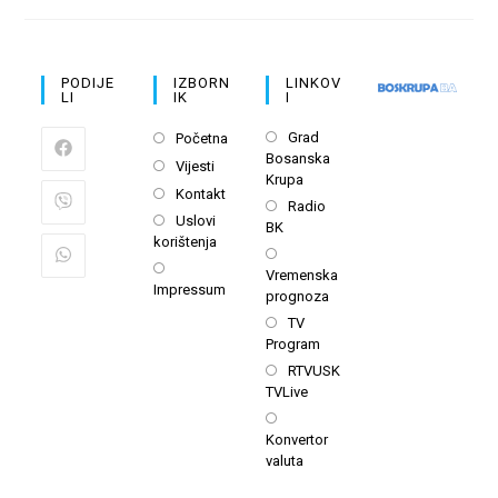
PODIJE
IZBORN
LINKOV
LI
IK
I
Opens
Opens
Grad
Početna
Bosanska
in
in
Opens
Vijesti
Krupa
a
a
in
Opens
Kontakt
Opens
new
Radio
new
a
in
Opens
Uslovi
BK
in
tab
tab
new
a
korištenja
in
a
Opens
tab
new
a
Opens
Vremenska
new
in
tab
Impressum
new
in
prognoza
tab
a
tab
a
Opens
TV
new
new
Program
in
tab
tab
a
Opens
RTVUSK
TVLive
new
in
tab
a
Opens
Konvertor
new
in
valuta
tab
a
new