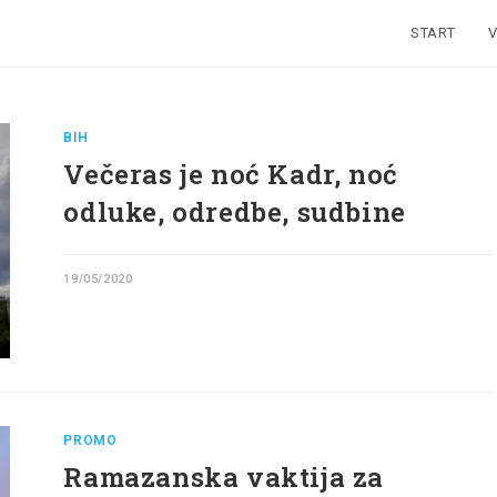
START
V
BIH
Večeras je noć Kadr, noć
odluke, odredbe, sudbine
19/05/2020
PROMO
Ramazanska vaktija za