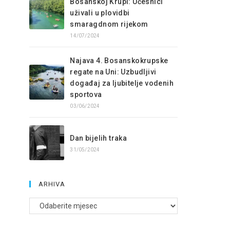
Bosanskoj Krupi: Učesnici
uživali u plovidbi
smaragdnom rijekom
14/07/2024
Najava 4. Bosanskokrupske
regate na Uni: Uzbudljivi
događaj za ljubitelje vodenih
sportova
03/06/2024
Dan bijelih traka
31/05/2024
ARHIVA
Arhive