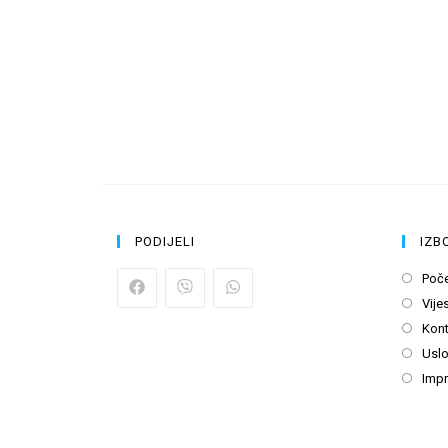
PODIJELI
IZB
Poč
Vijes
Kont
Uslo
Imp