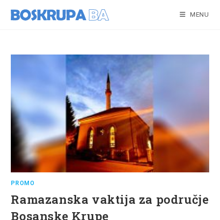
Skip
to
MENU
content
PROMO
Ramazanska vaktija za područje
Bosanske Krupe