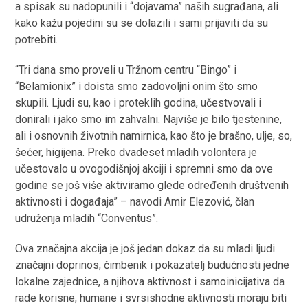
a spisak su nadopunili i “dojavama” naših sugrađana, ali
kako kažu pojedini su se dolazili i sami prijaviti da su
potrebiti.
“Tri dana smo proveli u Tržnom centru “Bingo” i
“Belamionix” i doista smo zadovoljni onim što smo
skupili. Ljudi su, kao i proteklih godina, učestvovali i
donirali i jako smo im zahvalni. Najviše je bilo tjestenine,
ali i osnovnih životnih namirnica, kao što je brašno, ulje, so,
šećer, higijena. Preko dvadeset mladih volontera je
učestovalo u ovogodišnjoj akciji i spremni smo da ove
godine se još više aktiviramo glede određenih društvenih
aktivnosti i događaja” – navodi Amir Elezović, član
udruženja mladih “Conventus”.
Ova značajna akcija je još jedan dokaz da su mladi ljudi
značajni doprinos, čimbenik i pokazatelj budućnosti jedne
lokalne zajednice, a njihova aktivnost i samoinicijativa da
rade korisne, humane i svrsishodne aktivnosti moraju biti