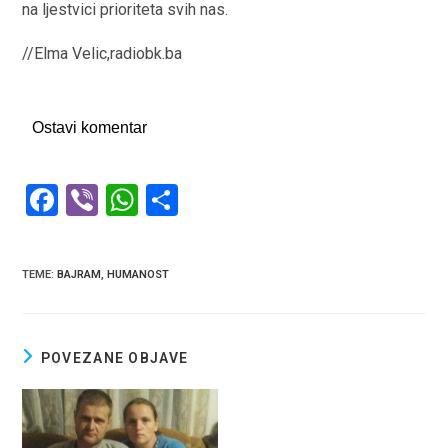
na ljestvici prioriteta svih nas.
//Elma Velic,radiobk.ba
Ostavi komentar
F
Vi
W
S
a
b
h
h
ce
er
at
ar
TEME
:
BAJRAM
,
HUMANOST
b
s
e
o
A
o
p
POVEZANE OBJAVE
k
p