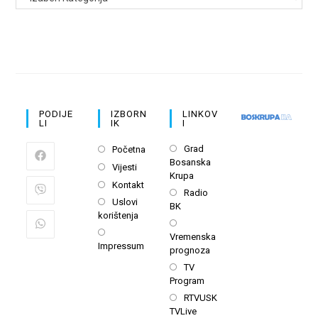
PODIJE
IZBORN
LINKOV
LI
IK
I
Opens
Opens
Grad
Početna
Bosanska
in
in
Opens
Vijesti
Krupa
a
a
in
Opens
Kontakt
Opens
new
Radio
new
a
in
Opens
Uslovi
BK
in
tab
tab
new
a
korištenja
in
a
Opens
tab
new
a
Opens
Vremenska
new
in
tab
Impressum
new
in
prognoza
tab
a
tab
a
Opens
TV
new
new
Program
in
tab
tab
a
Opens
RTVUSK
TVLive
new
in