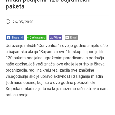
paketa
Post
26/05/2020
published:
Whatsapp
Viber
Email
Share
0
Udruženje mladih “Conventus” i ove je godine smjelo ušlo
u bajramsku akciju “Bajram za sve” te skupili i podijelili
120 paketa socijalno ugroženim porodicama s područja
naše općine.Još veći značaj ove akcije jest što je čitava
organizacija, rad i na kraju realizacija ove značajne
višegodišnje akcije upravo aktivnost i zalaganje mladih
ljudi naše općine, koji su o ove godine pokazali da
Krupska omladina je ta na koju možemo računati, ako nam
ostanu ovdje.