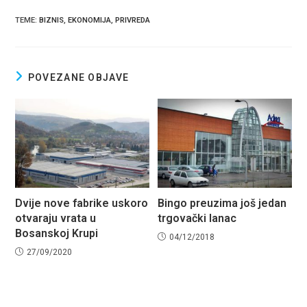
ce
er
at
ar
TEME
:
BIZNIS
,
EKONOMIJA
,
PRIVREDA
b
s
e
o
A
o
p
POVEZANE OBJAVE
k
p
Dvije nove fabrike uskoro
Bingo preuzima još jedan
otvaraju vrata u
trgovački lanac
Bosanskoj Krupi
04/12/2018
27/09/2020