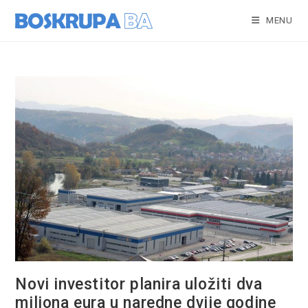
Skip
to
MENU
content
Novi investitor planira uložiti dva
miliona eura u naredne dvije godine