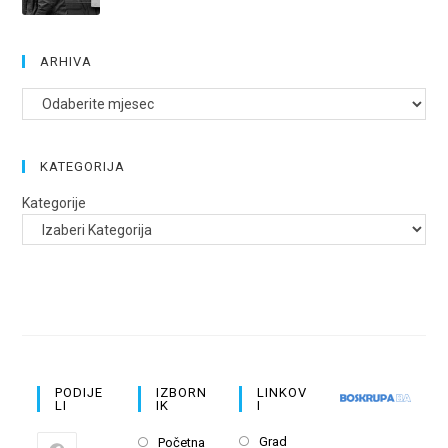
ARHIVA
Arhive
KATEGORIJA
Kategorije
PODIJE
IZBORN
LINKOV
LI
IK
I
Opens
Opens
Grad
Početna