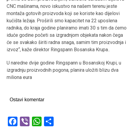
CNC mašinama, novo iskustvo na našem terenu jeste
montaža gotovih proizvoda koji se koriste kao dijelovi
kućišta ležaja. Proširili smo kapacitet na 22 uposlena
radnika, do kraja godine planiramo imati 30 s tim da ćemo
iduće godine početi sa izgradnjom objekata nakon čega
će se svakako širiti radna snaga, samim tim proizvodnja i
izvoz“, kaže direktor Ringspann Bosanska Krupa..
U naredne dvije godine Ringspann u Bosanskoj Krupi, u
izgradnju proizvodnih pogona, planira uložiti blizu dva
miliona eura
Ostavi komentar
F
Vi
W
S
a
b
h
h