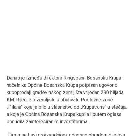
Danas je između direktora Ringspann Bosanska Krupa i
načelnika Općine Bosanska Krupa potpisan ugovor o
kupoprodaji građevinskog zemljišta vrijedan 290 hiljada
KM. Riječ je o zemljištu u obuhvatu Poslovne zone
„Pilana“ koje je bilo u vlasništvu dd „Krupatrans“ u stečaju,
a koje je Općina Bosanska Krupa kupila i putem oglasa
ponudila zainteresiranim investitorima.
„Firma se bavi proizvodnjom, odnosno obradom dijelova