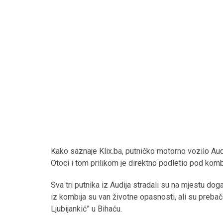
Kako saznaje Klix.ba, putničko motorno vozilo Au
Otoci i tom prilikom je direktno podletio pod kombi
Sva tri putnika iz Audija stradali su na mjestu doga
iz kombija su van životne opasnosti, ali su prebače
Ljubijankić” u Bihaću.