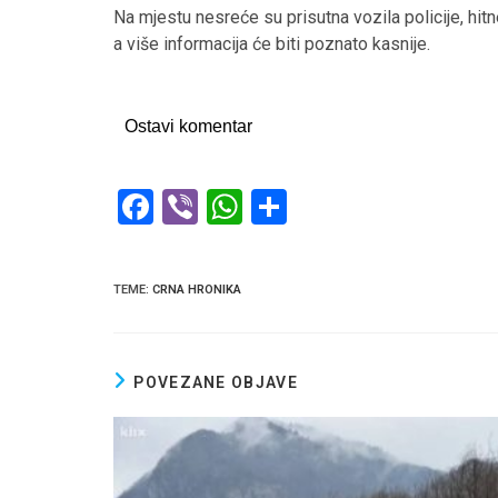
Na mjestu nesreće su prisutna vozila policije, hi
a više informacija će biti poznato kasnije.
Ostavi komentar
F
Vi
W
S
a
b
h
h
ce
er
at
ar
TEME
:
CRNA HRONIKA
b
s
e
o
A
o
p
POVEZANE OBJAVE
k
p