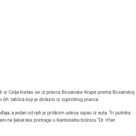
di iz Celja kretao se iz pravca Bosanske Krupe prema Bosanskoj
 bh. tablica koji je dolazio iz suprotnog pravca.
đaja, a jedan od njih je prilikom udesa ispao iz auta. Tri putnika
ni na ljekarske pretrage u Kantonalnu bolnicu “Dr. Irfan