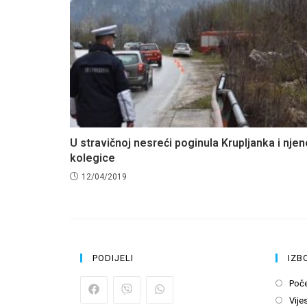
U stravičnoj nesreći poginula Krupljanka i njene
kolegice
12/04/2019
PODIJELI
IZB
Poč
Vijes