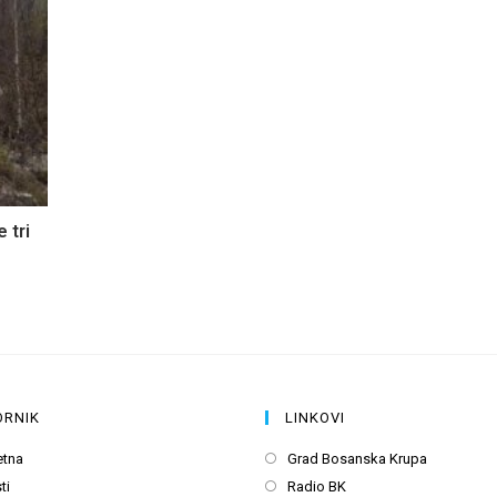
 tri
ORNIK
LINKOVI
Opens
Opens
etna
Grad Bosanska Krupa
in
in
Opens
Opens
ti
Radio BK