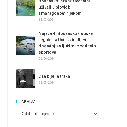
Bosanskoj Krupi: Učesnici
uživali u plovidbi
smaragdnom rijekom
14/07/2024
Najava 4. Bosanskokrupske
regate na Uni: Uzbudljivi
događaj za ljubitelje vodenih
sportova
03/06/2024
Dan bijelih traka
31/05/2024
ARHIVA
Arhive