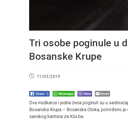
Tri osobe poginule u 
Bosanske Krupe
Post
11/03/2019
published:
Whatsapp
Viber
Email
Share
0
Dva muškarca i jedna žena poginuli su u saobraćaj
Bosanska Krupa – Bosanska Otoka, potvrđeno je u
sanskog kantona za Klix.ba.