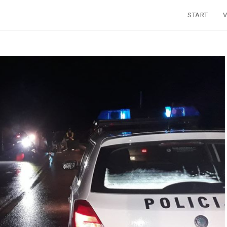
START
V