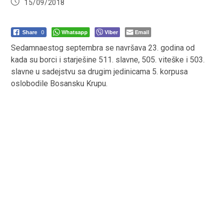
Post
15/09/2018
published:
Whatsapp
Viber
Email
Share
0
Sedamnaestog septembra se navršava 23. godina od
kada su borci i starješine 511. slavne, 505. viteške i 503.
slavne u sadejstvu sa drugim jedinicama 5. korpusa
oslobodile Bosansku Krupu.