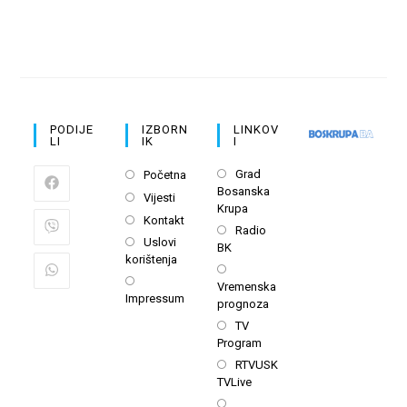
PODIJE
IZBORN
LINKOV
LI
IK
I
Opens
Opens
Grad
Početna
Bosanska
in
in
Opens
Vijesti
Krupa
a
a
in
Opens
Kontakt
Opens
new
Radio
new
a
in
Opens
Uslovi
BK
in
tab
tab
new
a
korištenja
in
a
Opens
tab
new
a
Opens
Vremenska
new
in
tab
Impressum
new
in
prognoza
tab
a
tab
a
Opens
TV
new
new
Program
in
tab
tab
a
Opens
RTVUSK
TVLive
new
in
tab
a
Opens