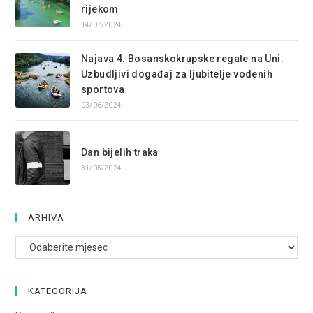
rijekom
14/07/2024
Najava 4. Bosanskokrupske regate na Uni:
Uzbudljivi događaj za ljubitelje vodenih
sportova
03/06/2024
Dan bijelih traka
31/05/2024
ARHIVA
Arhive
KATEGORIJA