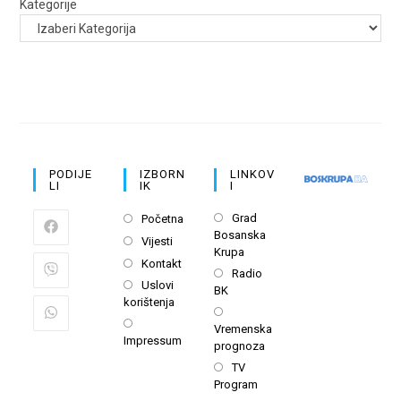
Kategorije
PODIJE
IZBORN
LINKOV
LI
IK
I
Opens
Opens
Grad
Početna
Bosanska
in
in
Opens
Vijesti
Krupa
a
a
in
Opens
Kontakt
Opens
new
Radio
new
a
in
Opens
Uslovi
BK
in
tab
tab
new
a
korištenja
in
a
Opens
tab
new
a
Opens
Vremenska
new
in
tab
Impressum
new
in
prognoza
tab
a
tab
a
Opens
TV
new
new
Program
in
tab
tab