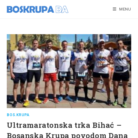
Skip
to
MENU
content
BOS.KRUPA
Ultramaratonska trka Bihać –
Bosanska Krupa povodom Dana