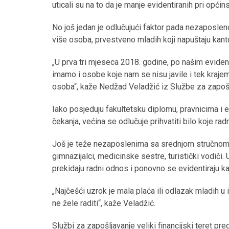
uticali su na to da je manje evidentiranih pri opći
No još jedan je odlučujući faktor pada nezaposlen
više osoba, prvestveno mladih koji napuštaju kanto
„U prva tri mjeseca 2018. godine, po našim eviden
imamo i osobe koje nam se nisu javile i tek krajem
osoba“, kaže Nedžad Veladžić iz Službe za zapoš
Iako posjeduju fakultetsku diplomu, pravnicima i 
čekanja, većina se odlučuje prihvatiti bilo koje ra
Još je teže nezaposlenima sa srednjom stručnom
gimnazijalci, medicinske sestre, turistički vodiči.
prekidaju radni odnos i ponovno se evidentiraju k
„Najčešći uzrok je mala plaća ili odlazak mladih 
ne žele raditi“, kaže Veladžić.
Službi za zapošljavanje veliki financijski teret p