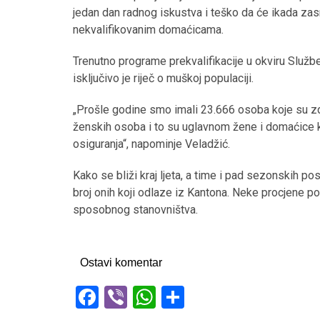
jedan dan radnog iskustva i teško da će ikada zasn
nekvalifikovanim domaćicama.
Trenutno programe prekvalifikacije u okviru Službe
isključivo je riječ o muškoj populaciji.
„Prošle godine smo imali 23.666 osoba koje su z
ženskih osoba i to su uglavnom žene i domaćice ko
osiguranja“, napominje Veladžić.
Kako se bliži kraj ljeta, a time i pad sezonskih pos
broj onih koji odlaze iz Kantona. Neke procjene p
sposobnog stanovništva.
Ostavi komentar
F
Vi
W
S
a
b
h
h