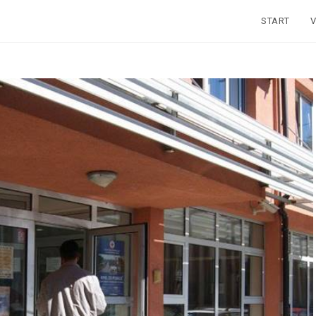
START
V