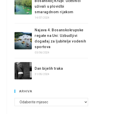
Bosanskoj Krupi: Učesnici
uživali u plovidbi
smaragdnom rijekom
14/07/2024
Najava 4. Bosanskokrupske
regate na Uni: Uzbudljivi
događaj za ljubitelje vodenih
sportova
03/06/2024
Dan bijelih traka
31/05/2024
ARHIVA
Arhive