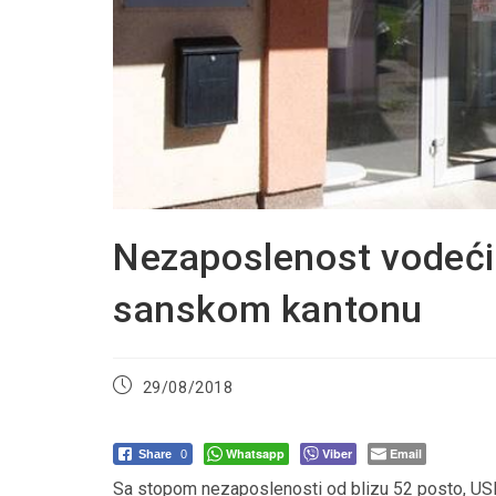
Nezaposlenost vodeći
sanskom kantonu
Post
29/08/2018
published:
Whatsapp
Viber
Email
Share
0
Sa stopom nezaposlenosti od blizu 52 posto, USK 