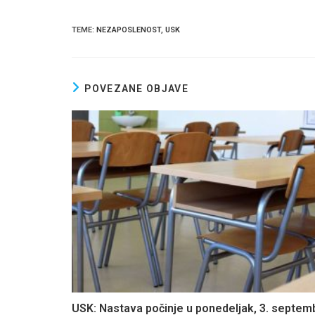
ce
er
at
ar
TEME
:
NEZAPOSLENOST
,
USK
b
s
e
o
A
o
p
POVEZANE OBJAVE
k
p
USK: Nastava počinje u ponedeljak, 3. septem