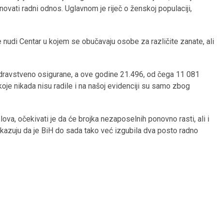
ovati radni odnos. Uglavnom je riječ o ženskoj populaciji,
 nudi Centar u kojem se obučavaju osobe za različite zanate, ali
dravstveno osigurane, a ove godine 21.496, od čega 11 081
je nikada nisu radile i na našoj evidenciji su samo zbog
lova, očekivati je da će brojka nezaposelnih ponovno rasti, ali i
okazuju da je BiH do sada tako već izgubila dva posto radno