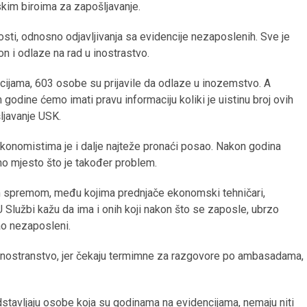
nskim biroima za zapošljavanje.
osti, odnosno odjavljivanja sa evidencije nezaposlenih. Sve je
n i odlaze na rad u inostrastvo.
cijama, 603 osobe su prijavile da odlaze u inozemstvo. A
 godine ćemo imati pravu informaciju koliki je uistinu broj ovih
ljavanje USK.
ekonomistima je i dalje najteže pronaći posao. Nakon godina
dno mjesto što je također problem.
 spremom, među kojima prednjače ekonomski tehničari,
 U Službi kažu da ima i onih koji nakon što se zaposle, ubrzo
ao nezaposleni.
u inostranstvo, jer čekaju termimne za razgovore po ambasadama,
redstavljaju osobe koja su godinama na evidencijama, nemaju niti