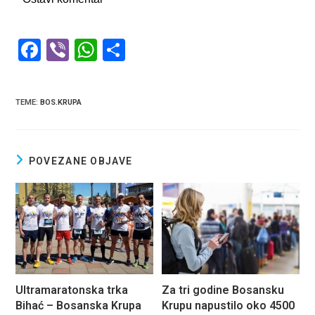
F
Vi
W
S
a
b
h
h
ce
er
at
ar
TEME
:
BOS.KRUPA
b
s
e
o
A
o
p
POVEZANE OBJAVE
k
p
Ultramaratonska trka
Za tri godine Bosansku
Bihać – Bosanska Krupa
Krupu napustilo oko 4500