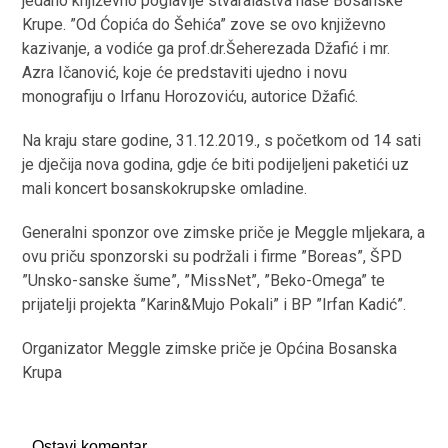
jedano književno poglavlje stvaralaštva naše Bosanske
Krupe. ”Od Ćopića do Šehića” zove se ovo književno
kazivanje, a vodiće ga prof.dr.Šeherezada Džafić i mr.
Azra Ičanović, koje će predstaviti ujedno i novu
monografiju o Irfanu Horozoviću, autorice Džafić.
Na kraju stare godine, 31.12.2019., s početkom od 14 sati
je dječija nova godina, gdje će biti podijeljeni paketići uz
mali koncert bosanskokrupske omladine.
Generalni sponzor ove zimske priče je Meggle mljekara, a
ovu priču sponzorski su podržali i firme ”Boreas”, ŠPD
”Unsko-sanske šume”, ”MissNet”, ”Beko-Omega” te
prijatelji projekta ”Karin&Mujo Pokali” i BP ”Irfan Kadić”.
Organizator Meggle zimske priče je Općina Bosanska
Krupa
Ostavi komentar