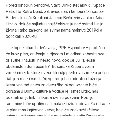
Pored bihaćkih bendova, Start, Dinko Kečalović i Space
Patrol te Retro bend, zabaviće nas i tamburaški sastav
Bedem te naši Krupljani Jasmin Beširević Jasko i Adis
Lizalo, dok će najluđu i najiščekivaniju noć svirati Linija
života i tako zajedno sa svima nama mahnuti 2019oj a
dočekati 2020-tu .
U sklopu kulturnih dešavanja, PPK Hypnotic/Hipnotično
će kroz ples, druženje s djecom i mladima zabaviti sve
prisutne i naučiti ih nešto novo, dok će JU ”Dječije
obdanište i dom učenika” Bosanska Krupa svojim
zimskim radostima uveseliti i uljepšati ovu zimsku priču i
dati jos slatki čar dječijeg osmijeha, radosti i druženja.
Kreativna radionica za djecu školskog uzrasta biće
održana u Domu kulture a vodiće je Ismet Erdić, naš
poznati umjetnik i slikar, a svi su pozvani. Poslije
radionice biće upriličena i mala izložba radova. Za odrasle
je planirana književna večer, koja će zaokružiti čitavo