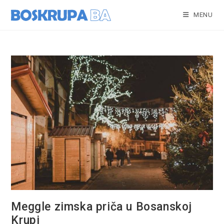
Skip
to
MENU
content
Meggle zimska priča u Bosanskoj
Krupi