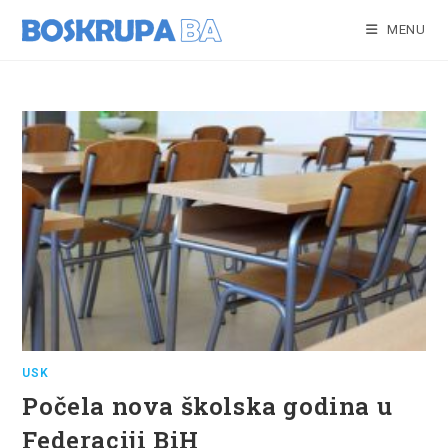
Skip
to
MENU
content
USK
Počela nova školska godina u
Federaciji BiH