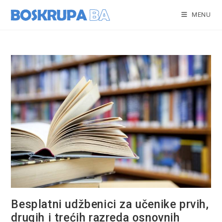
Skip
to
MENU
content
Besplatni udžbenici za učenike prvih,
drugih i trećih razreda osnovnih