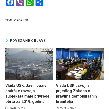
F
Vi
W
S
a
b
h
h
ce
er
at
ar
TEME
:
VLADA USK
b
s
e
o
A
o
p
POVEZANE OBJAVE
k
p
Vlada USK: Javni poziv
Vlada USK usvojila
podrške razvoja
prijedlog Zakona o
subjekata male privrede i
pravima demobilisanih
obrta za 2019. godinu
branitelja
16/08/2019
27/11/2020