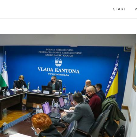
START
V