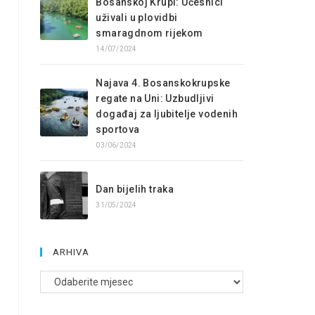
Bosanskoj Krupi: Učesnici
uživali u plovidbi
smaragdnom rijekom
14/07/2024
Najava 4. Bosanskokrupske
regate na Uni: Uzbudljivi
događaj za ljubitelje vodenih
sportova
03/06/2024
Dan bijelih traka
31/05/2024
ARHIVA
Arhive