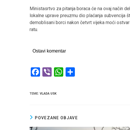
Ministasrtvo za pitanja boraca će na ovaj način debl
lokalne uprave preuzmu dio plaćanja subvencija što
demoblisani borci nakon četvrt vijeka moći ostva
ratu.
Ostavi komentar
F
Vi
W
S
a
b
h
h
ce
er
at
ar
TEME
:
VLADA USK
b
s
e
o
A
o
p
POVEZANE OBJAVE
k
p