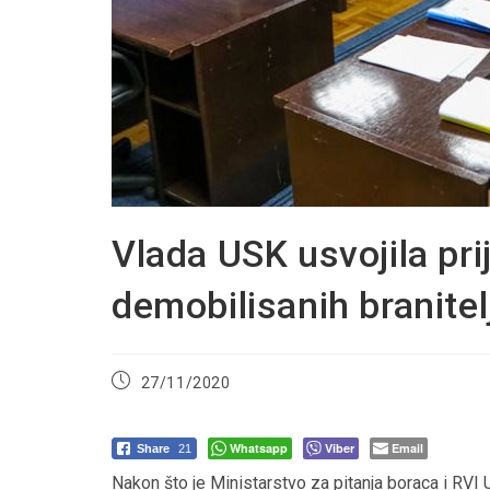
Vlada USK usvojila pr
demobilisanih branitel
Post
27/11/2020
published:
Whatsapp
Viber
Email
Share
21
Nakon što je Ministarstvo za pitanja boraca i RVI