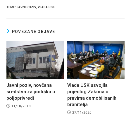
ce
er
at
ar
TEME
:
JAVNI POZIV
,
VLADA USK
b
s
e
o
A
o
p
POVEZANE OBJAVE
k
p
Javni poziv, novčana
Vlada USK usvojila
sredstva za podršku u
prijedlog Zakona o
poljoprivredi
pravima demobilisanih
branitelja
11/10/2018
27/11/2020