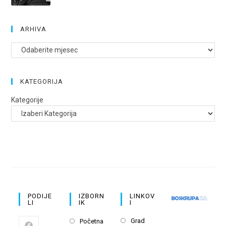
ARHIVA
Arhive
KATEGORIJA
Kategorije
PODIJE
IZBORN
LINKOV
LI
IK
I
Opens
Opens
Grad
Početna