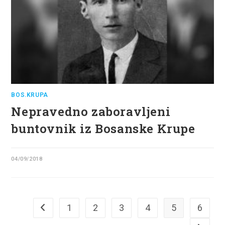
BOS.KRUPA
Nepravedno zaboravljeni
buntovnik iz Bosanske Krupe
04/09/2018
1
2
3
4
5
6
Go to the previous page