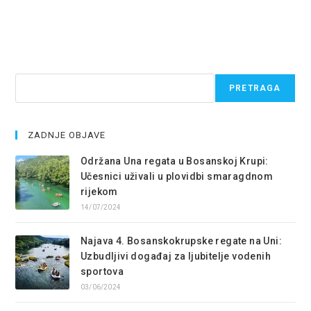
Pretraga
PRETRAGA
ZADNJE OBJAVE
Održana Una regata u Bosanskoj Krupi:
Učesnici uživali u plovidbi smaragdnom
rijekom
14/07/2024
Najava 4. Bosanskokrupske regate na Uni:
Uzbudljivi događaj za ljubitelje vodenih
sportova
03/06/2024