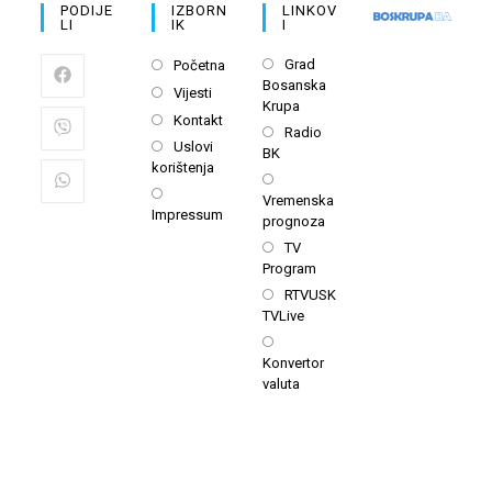
PODIJE
IZBORN
LINKOV
LI
IK
I
Opens
Opens
Grad
Početna
Bosanska
in
in
Opens
Vijesti
Krupa
a
a
in
Opens
Kontakt
Opens
new
Radio
new
a
in
Opens
Uslovi
BK
in
tab
tab
new
a
korištenja
in
a
Opens
tab
new
a
Opens
Vremenska
new
in
tab
Impressum
new
in
prognoza
tab
a
tab
a
Opens
TV
new
new
Program
in
tab
tab
a
Opens
RTVUSK
TVLive
new
in
tab
a
Opens
Konvertor
new
in
valuta
tab
a
new
tab