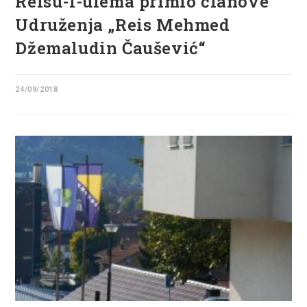
Reisu-l-ulema primio članove
Udruženja „Reis Mehmed
Džemaludin Čaušević“
24/09/2018